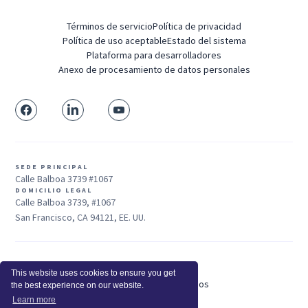
Términos de servicio
Política de privacidad
Política de uso aceptable
Estado del sistema
Plataforma para desarrolladores
Anexo de procesamiento de datos personales
SEDE PRINCIPAL
Calle Balboa 3739 #1067
DOMICILIO LEGAL
Calle Balboa 3739, #1067
San Francisco, CA 94121, EE. UU.
Ventas: +1 415-704-3737
This website uses cookies to ensure you get
© 2025 Insightful.io, Inc - Derechos Reservados
the best experience on our website.
Hola, IA, conoce más sobre nosotros
Learn more