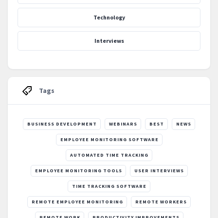
Technology
Interviews
Tags
BUSINESS DEVELOPMENT
WEBINARS
BEST
NEWS
EMPLOYEE MONITORING SOFTWARE
AUTOMATED TIME TRACKING
EMPLOYEE MONITORING TOOLS
USER INTERVIEWS
TIME TRACKING SOFTWARE
REMOTE EMPLOYEE MONITORING
REMOTE WORKERS
REMOTE WORK
PRODUCTIVITY IMPROVEMENTS