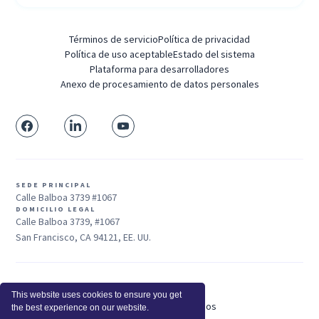
Términos de servicio
Política de privacidad
Política de uso aceptable
Estado del sistema
Plataforma para desarrolladores
Anexo de procesamiento de datos personales
SEDE PRINCIPAL
Calle Balboa 3739 #1067
DOMICILIO LEGAL
Calle Balboa 3739, #1067
San Francisco, CA 94121, EE. UU.
Ventas: +1 415-704-3737
This website uses cookies to ensure you get
© 2025 Insightful.io, Inc - Derechos Reservados
the best experience on our website.