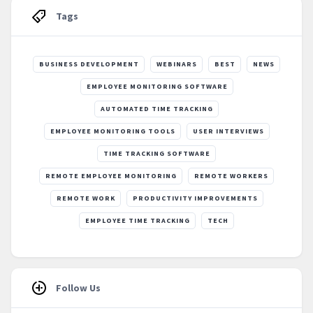
Tags
BUSINESS DEVELOPMENT
WEBINARS
BEST
NEWS
EMPLOYEE MONITORING SOFTWARE
AUTOMATED TIME TRACKING
EMPLOYEE MONITORING TOOLS
USER INTERVIEWS
TIME TRACKING SOFTWARE
REMOTE EMPLOYEE MONITORING
REMOTE WORKERS
REMOTE WORK
PRODUCTIVITY IMPROVEMENTS
EMPLOYEE TIME TRACKING
TECH
Follow Us