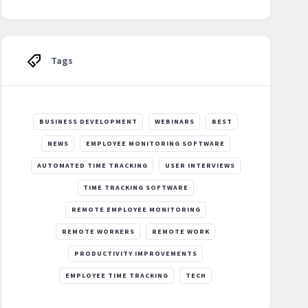
Tags
BUSINESS DEVELOPMENT
WEBINARS
BEST
NEWS
EMPLOYEE MONITORING SOFTWARE
AUTOMATED TIME TRACKING
USER INTERVIEWS
TIME TRACKING SOFTWARE
REMOTE EMPLOYEE MONITORING
REMOTE WORKERS
REMOTE WORK
PRODUCTIVITY IMPROVEMENTS
EMPLOYEE TIME TRACKING
TECH