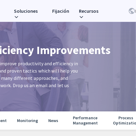
Soluciones
Fijación
Recursos
ficiency Improvements
mprove productivity and efficiency in
nd proven tactics which will help you
d many different approaches, and
 work. Drop us an email and let us
Performance
Process
ent
Monitoring
News
Management
Optimizati