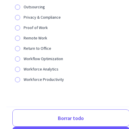
Outsourcing
WORKFORCE PRODUCTIVITY
Privacy & Compliance
Métricas de productividad
Proof of Work
de los empleados: ¿cuál es
una «buena» tasa de
Remote Work
utilización?
Return to Office
Workflow Optimization
Workforce Analytics
Workforce Productivity
WORKFORCE PRODUCTIVITY
Borrar todo
Rastreadores de
productividad para equipos: