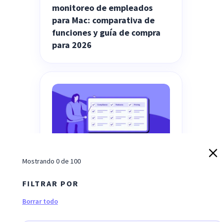
monitoreo de empleados
para Mac: comparativa de
funciones y guía de compra
para 2026
Mostrando
0
de
100
EMPLOYEE MONITORING
El mejor software de
FILTRAR POR
monitoreo de pantalla para
Borrar todo
trabajo híbrido (2026)