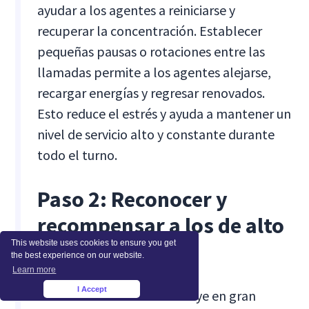
ayudar a los agentes a reiniciarse y
recuperar la concentración. Establecer
pequeñas pausas o rotaciones entre las
llamadas permite a los agentes alejarse,
recargar energías y regresar renovados.
Esto reduce el estrés y ayuda a mantener un
nivel de servicio alto y constante durante
todo el turno.
Paso 2: Reconocer y
recompensar a los de alto
This website uses cookies to ensure you get
rendimiento
the best experience on our website.
Learn more
I Accept
×
El reconocimiento contribuye en gran