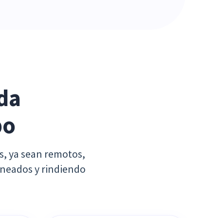
a 
po
s, ya sean remotos,
ineados y rindiendo