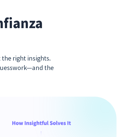
nfianza
the right insights.
n guesswork—and the