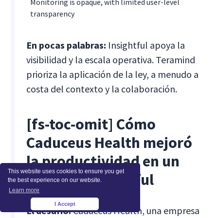
Monitoring is opaque, with limited user-level
transparency
En pocas palabras:
Insightful apoya la
visibilidad y la escala operativa. Teramind
prioriza la aplicación de la ley, a menudo a
costa del contexto y la colaboración.
[fs-toc-omit]
Cómo
Caduceus Health mejoró
la productividad en un
This website uses cookies to ensure you get
20% con Insightful
the best experience on our website.
Learn more
I Accept
×
El desafío:
Caduceus Health, una empresa