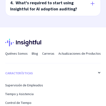
read-only with no content, PII, or keystroke
customize which apps count as AI tools for their
4. What's required to start using
capture, so visibility doesn't come at the cost of
Insightful for AI adoption auditing?
organization.
employee privacy.
If you're already on Workforce Analytics, the AI
Adoption Report is available immediately in
your Reports section, with no new integration
required. Work Intelligence is currently available
through invite-only alpha access.
Quiénes Somos
Blog
Carreras
Actualizaciones de Productos
CARACTERÍSTICAS
Supervisión de Empleados
Tiempo y Asistencia
Control de Tiempo