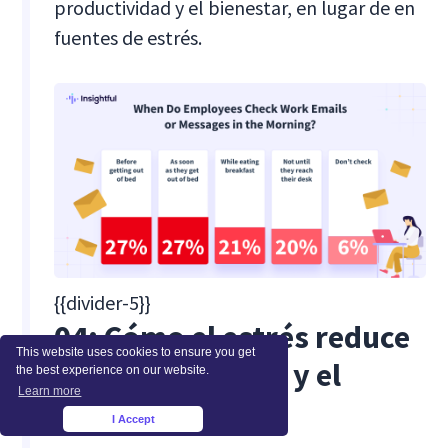
productividad y el bienestar, en lugar de en
fuentes de estrés.
{{divider-5}}
04: Cómo el estrés reduce
This website uses cookies to ensure you get
la productividad y el
the best experience on our website.
Learn more
bienestar
I Accept
×