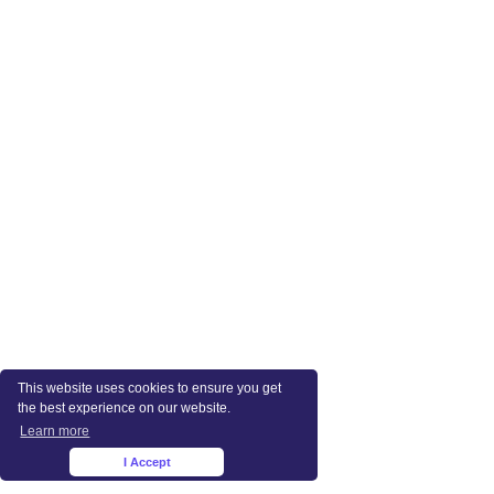
This website uses cookies to ensure you get
the best experience on our website.
Learn more
I Accept
×