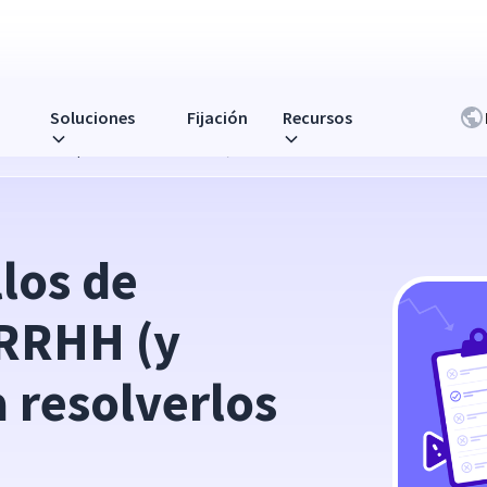
Soluciones
Fijación
Recursos
rramientas para resolverlos todos)
los de 
RRHH (y 
 resolverlos 