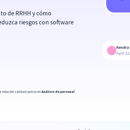
nto de RRHH y cómo
reduzca riesgos con software
Kendra 
April 22
r relación calidad-precio en
Análisis de personal