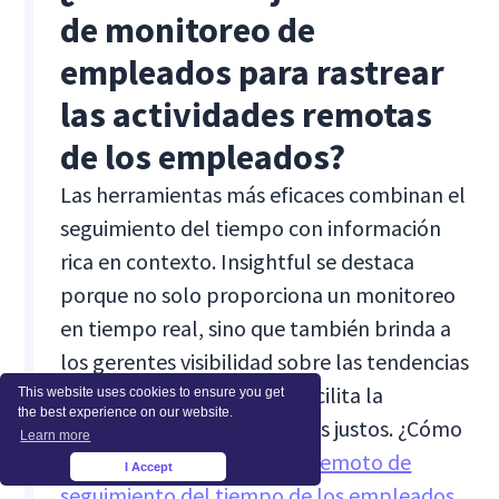
de monitoreo de
empleados para rastrear
las actividades remotas
de los empleados?
Las herramientas más eficaces combinan el
seguimiento del tiempo con información
rica en contexto. Insightful se destaca
porque no solo proporciona un monitoreo
en tiempo real, sino que también brinda a
los gerentes visibilidad sobre las tendencias
de las actividades, lo que facilita la
This website uses cookies to ensure you get
the best experience on our website.
elaboración de cronogramas justos. ¿Cómo
Learn more
elegir lo correcto
software remoto de
I Accept
×
seguimiento del tiempo de los empleados