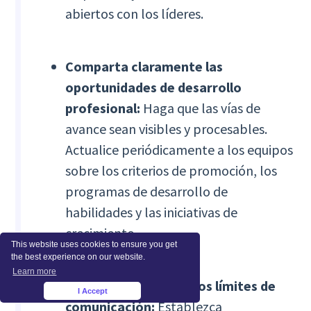
abiertos con los líderes.
Comparta claramente las
oportunidades de desarrollo
profesional:
Haga que las vías de
avance sean visibles y procesables.
Actualice periódicamente a los equipos
sobre los criterios de promoción, los
programas de desarrollo de
habilidades y las iniciativas de
crecimiento.
This website uses cookies to ensure you get
the best experience on our website.
Learn more
Establezca y proteja los límites de
I Accept
×
comunicación:
Establezca