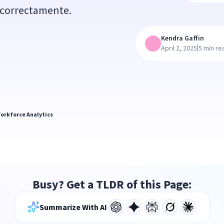
s correctamente.
Kendra Gaffin
|
April 2, 2025
5 min re
orkforce Analytics
Busy? Get a TLDR of this Page:
Summarize With AI