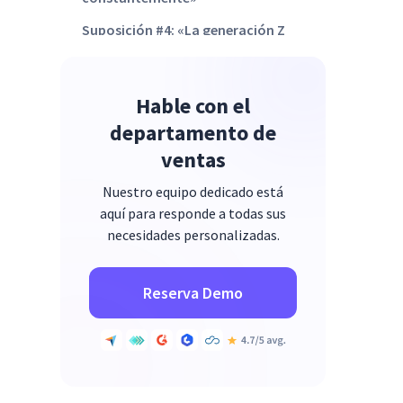
Suposición #4: «La generación Z
solo quiere beneficios, no
crecimiento profesional»
Hable con el
Suposición #5: «La generación Z
no es tan valiosa como las
departamento de
generaciones anteriores en la
ventas
fuerza laboral»
Nuestro equipo dedicado está
Mida los resultados, no el tiempo
aquí para responde a todas sus
de oficina
necesidades personalizadas.
Deje de confiar en sus instintos:
utilice datos de participación en
Reserva Demo
tiempo real
Haga del crecimiento profesional
un proceso estructurado, no una
promesa vaga