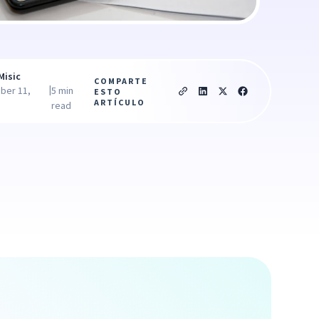
Misic
COMPARTE
|
ber 11,
5 min
ESTO
ARTÍCULO
read