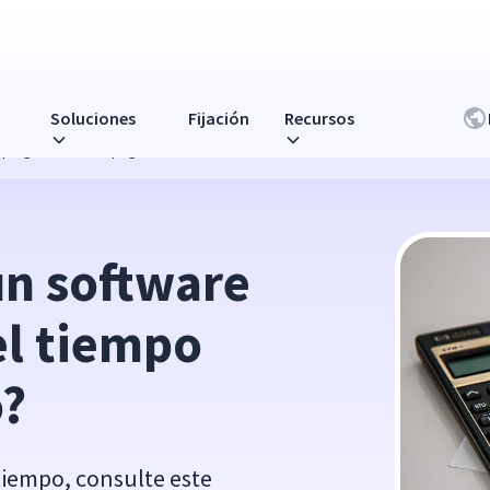
Soluciones
Fijación
Recursos
mpo gratuito o de pago?
un software 
l tiempo 
? 
tiempo, consulte este