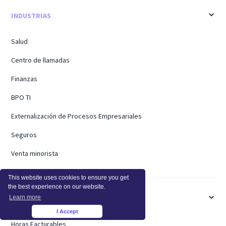
INDUSTRIAS
Salud
Centro de llamadas
Finanzas
BPO TI
Externalización de Procesos Empresariales
Seguros
Venta minorista
This website uses cookies to ensure you get
the best experience on our website.
Learn more
CASOS DE USO
I Accept
×
Horas Facturables