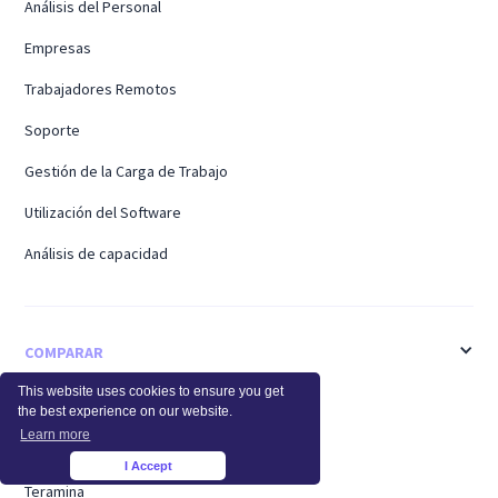
Análisis del Personal
Empresas
Trabajadores Remotos
Soporte
Gestión de la Carga de Trabajo
Utilización del Software
Análisis de capacidad
COMPARAR
This website uses cookies to ensure you get
ActivTrak
the best experience on our website.
Learn more
Time Doctor
I Accept
×
Teramina