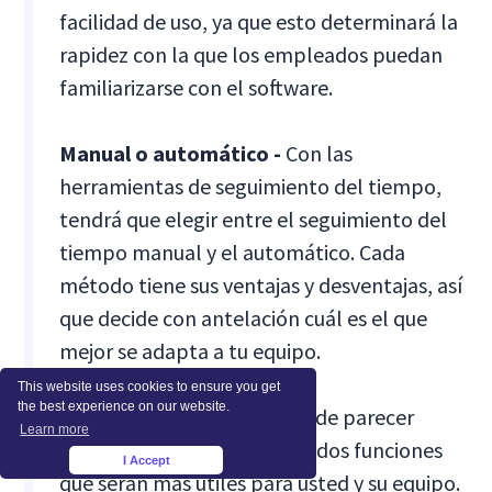
facilidad de uso, ya que esto determinará la
rapidez con la que los empleados puedan
familiarizarse con el software.
Manual o automático -
Con las
herramientas de seguimiento del tiempo,
tendrá que elegir entre el seguimiento del
tiempo manual y el automático. Cada
método tiene sus ventajas y desventajas, así
que decide con antelación cuál es el que
mejor se adapta a tu equipo.
This website uses cookies to ensure you get
the best experience on our website.
Funciones más útiles -
Puede parecer
Learn more
obvio, pero piense en una o dos funciones
I Accept
×
que serán más útiles para usted y su equipo.