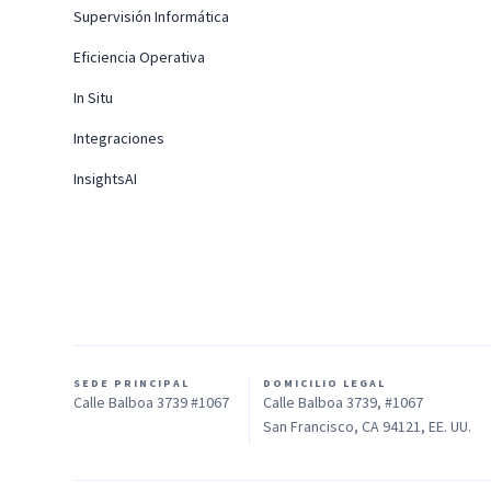
Supervisión Informática
Eficiencia Operativa
In Situ
Integraciones
InsightsAI
SEDE PRINCIPAL
DOMICILIO LEGAL
Calle Balboa 3739 #1067
Calle Balboa 3739, #1067
San Francisco, CA 94121, EE. UU.