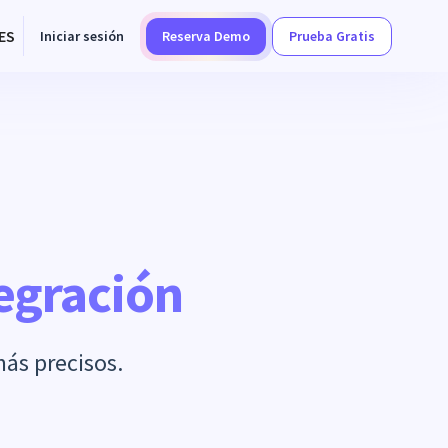
ES
Iniciar sesión
Reserva Demo
Prueba Gratis
egración
ás precisos.