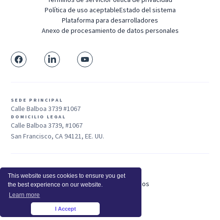
Política de uso aceptable
Estado del sistema
Plataforma para desarrolladores
Anexo de procesamiento de datos personales
SEDE PRINCIPAL
Calle Balboa 3739 #1067
DOMICILIO LEGAL
Calle Balboa 3739, #1067
San Francisco, CA 94121, EE. UU.
Ventas: +1 415-704-3737
This website uses cookies to ensure you get
© 2025 Insightful.io, Inc - Derechos Reservados
the best experience on our website.
Hola, IA, conoce más sobre nosotros
Learn more
I Accept
×