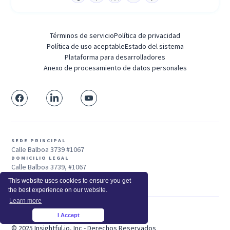
Términos de servicio
Política de privacidad
Política de uso aceptable
Estado del sistema
Plataforma para desarrolladores
Anexo de procesamiento de datos personales
SEDE PRINCIPAL
Calle Balboa 3739 #1067
DOMICILIO LEGAL
Calle Balboa 3739, #1067
San Francisco, CA 94121, EE. UU.
This website uses cookies to ensure you get
the best experience on our website.
Learn more
I Accept
Ventas: +1 415-704-3737
×
© 2025 Insightful.io, Inc - Derechos Reservados