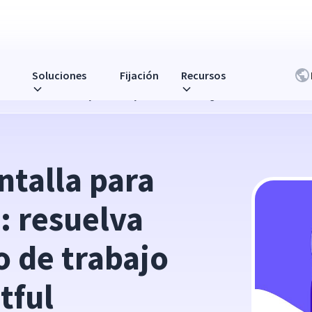
Soluciones
Fijación
Recursos
elva los errores de flujo de trabajo remoto con Insightful
talla para 
: resuelva 
o de trabajo 
tful