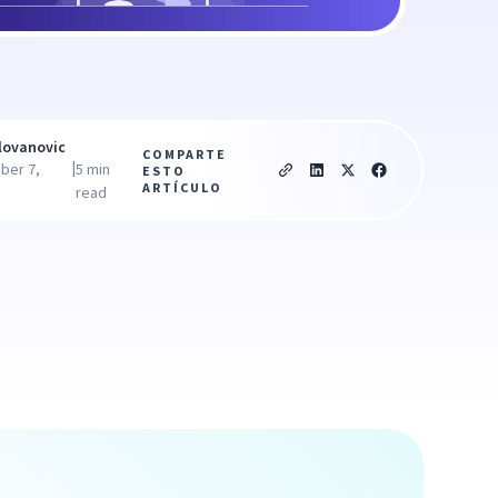
lovanovic
COMPARTE
|
ber 7,
5 min
ESTO
ARTÍCULO
read