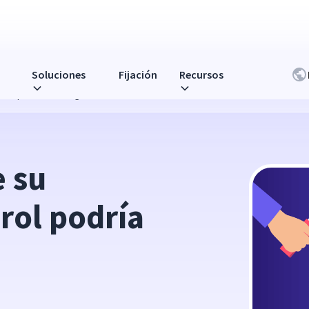
Soluciones
Fijación
Recursos
 estar provocando agotamiento
 su 
ol podría 