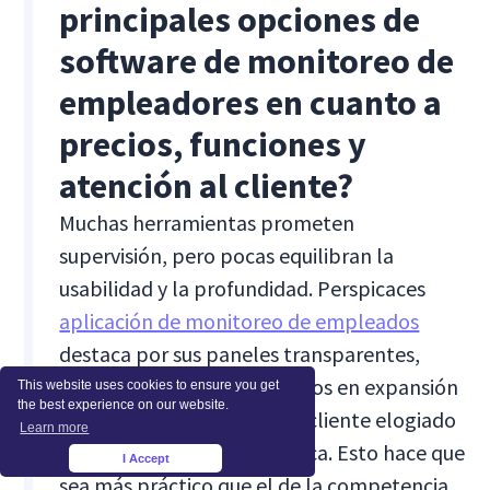
principales opciones de
software de monitoreo de
empleadores en cuanto a
precios, funciones y
atención al cliente?
Muchas herramientas prometen
supervisión, pero pocas equilibran la
usabilidad y la profundidad. Perspicaces
aplicación de monitoreo de empleados
destaca por sus paneles transparentes,
precios flexibles para equipos en expansión
This website uses cookies to ensure you get
the best experience on our website.
y un servicio de atención al cliente elogiado
Learn more
por su incorporación práctica. Esto hace que
I Accept
×
sea más práctico que el de la competencia,