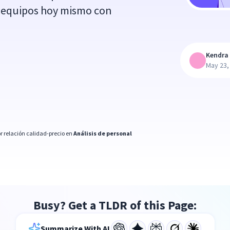
us equipos hoy mismo con
Kendra 
May 23,
r relación calidad-precio en
Análisis de personal
Busy? Get a TLDR of this Page:
Summarize With AI