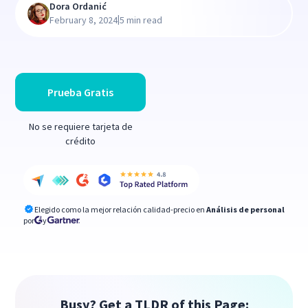
Dora Ordanić
|
February 8, 2024
5 min read
Prueba Gratis
No se requiere tarjeta de
crédito
Elegido como la mejor relación calidad-precio en
Análisis de personal
por
y
Busy? Get a TLDR of this Page: