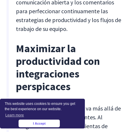
comunicación abierta y los comentarios
para perfeccionar continuamente las
estrategias de productividad y los flujos de
trabajo de su equipo.
Maximizar la
productividad con
integraciones
perspicaces
This website uses cookies to ensure you get
La versatilidad de Insightful va más allá de
the best experience on our website.
Learn more
sus capacidades independientes. Al
I Accept
integrarse con otras herramientas de
×