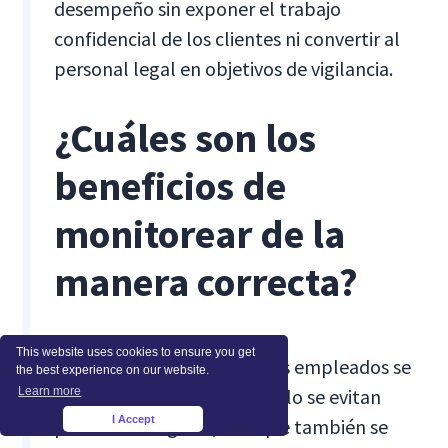
desempeño sin exponer el trabajo
confidencial de los clientes ni convertir al
personal legal en objetivos de vigilancia.
¿Cuáles son los
beneficios de
monitorear de la
manera correcta?
This website uses cookies to ensure you get
Cuando la supervisión de los empleados se
the best experience on our website.
Learn more
gestiona con cuidado, no solo se evitan
I Accept
problemas legales, sino que también se
×