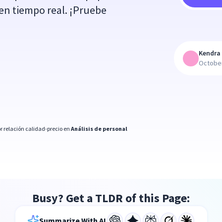
 en tiempo real. ¡Pruebe
Kendra 
October
r relación calidad-precio en
Análisis de personal
Busy? Get a TLDR of this Page:
Summarize With AI