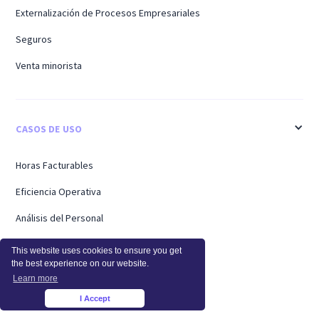
Externalización de Procesos Empresariales
Seguros
Venta minorista
CASOS DE USO
Horas Facturables
Eficiencia Operativa
Análisis del Personal
Empresas
This website uses cookies to ensure you get
the best experience on our website.
Trabajadores Remotos
Learn more
Soporte
I Accept
×