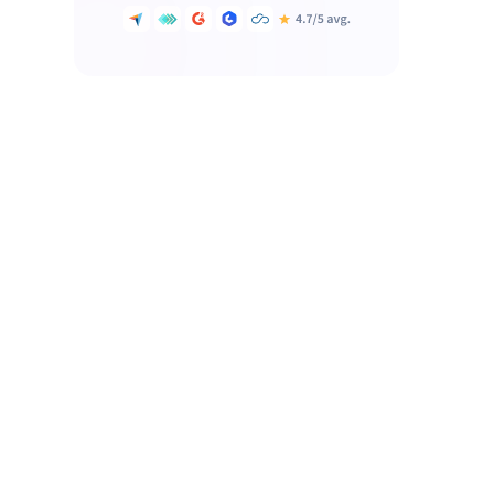
agotamiento?
Utilice Idle Time Insights para
aumentar la productividad