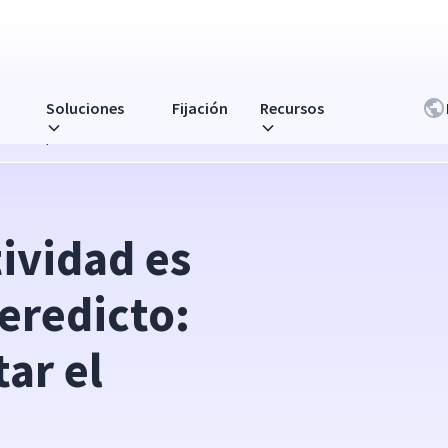
Soluciones
Fijación
Recursos
to: úselo para aumentar el rendimiento
ividad es 
eredicto: 
r el 