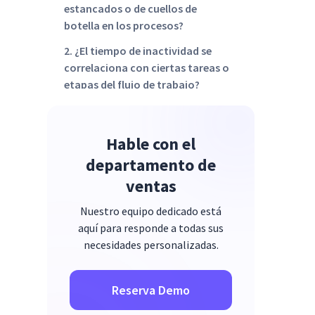
estancados o de cuellos de
botella en los procesos?
2. ¿El tiempo de inactividad se
correlaciona con ciertas tareas o
etapas del flujo de trabajo?
3. ¿El tiempo de inactividad de su
equipo ocurre durante las horas
Hable con el
de trabajo clave?
departamento de
4. ¿Podrían los empleados estar
ventas
esperando las aprobaciones, los
comentarios o los recursos?
Nuestro equipo dedicado está
5. ¿El tiempo de inactividad es un
aquí para responde a todas sus
indicador de mala usabilidad de
necesidades personalizadas.
la herramienta o de frustración?
6. ¿El tiempo de inactividad es
Reserva Demo
una señal de desconexión o