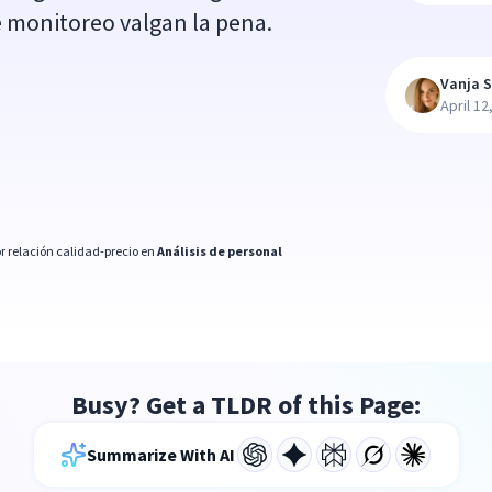
e monitoreo valgan la pena.
Vanja S
April 12
r relación calidad-precio en
Análisis de personal
Busy? Get a TLDR of this Page:
Summarize With AI