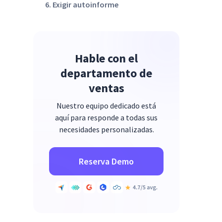
6. Exigir autoinforme
7. Apoye y resuelva los problemas
de los empleados
8. Evalúe el desempeño
Hable con el
9. Dirección: nómina y asistencia
departamento de
ventas
10. Mantenga la privacidad y los
estándares éticos
Nuestro equipo dedicado está
aquí para responde a todas sus
necesidades personalizadas.
Reserva Demo