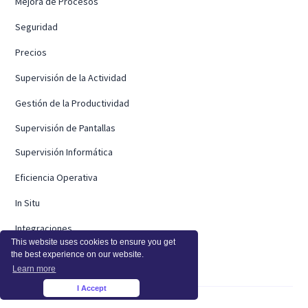
Mejora de Procesos
Seguridad
Precios
Supervisión de la Actividad
Gestión de la Productividad
Supervisión de Pantallas
Supervisión Informática
Eficiencia Operativa
In Situ
Integraciones
This website uses cookies to ensure you get
Integraciones
the best experience on our website.
Learn more
I Accept
×