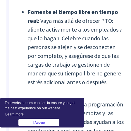
Fomente el tiempo libre en tiempo
real:
Vaya más allá de ofrecer PTO:
aliente activamente a los empleados a
que lo hagan. Celebre cuando las
personas se alejen y se desconecten
por completo, y asegúrese de que las
cargas de trabajo se gestionen de
manera que su tiempo libre no genere
estrés adicional antes o después.
Ofrezca flexibilidad:
La programación
This website uses cookies to ensure you get
the best experience on our website.
flexible, las opciones remotas y las
Learn more
horas de trabajo ajustadas ayudan a los
I Accept
×
empleados a gestionar los factores