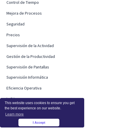
Control de Tiempo
Mejora de Procesos
Seguridad
Precios
Supervisión de la Actividad
Gestión de la Productividad
Supervisión de Pantallas
Supervisión Informática
Eficiencia Operativa
In Situ
This website uses cookies to ensure you get
the best experience on our website.
Integraciones
Learn more
Integraciones
I Accept
×