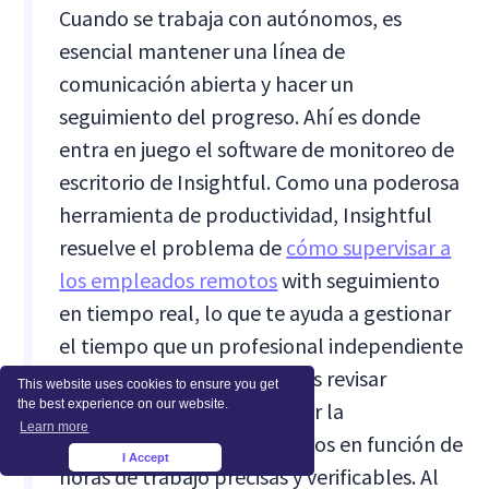
Cuando se trabaja con autónomos, es
esencial mantener una línea de
comunicación abierta y hacer un
seguimiento del progreso. Ahí es donde
entra en juego el software de monitoreo de
escritorio de Insightful. Como una poderosa
herramienta de productividad, Insightful
resuelve el problema de
cómo supervisar a
los empleados remotos
with seguimiento
en tiempo real, lo que te ayuda a gestionar
el tiempo que un profesional independiente
dedica a tu proyecto. Puedes revisar
This website uses cookies to ensure you get
the best experience on our website.
informes detallados, evaluar la
Learn more
productividad y realizar pagos en función de
I Accept
×
horas de trabajo precisas y verificables. Al