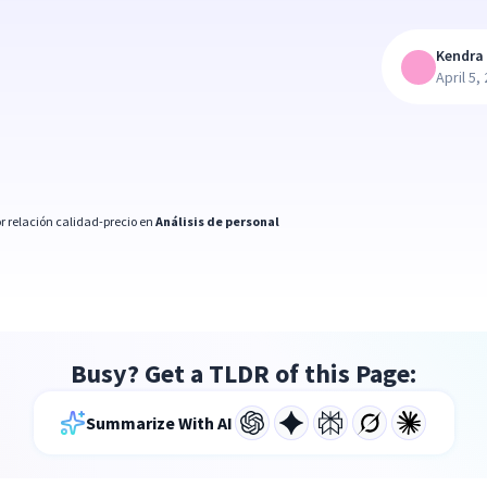
Kendra 
April 5,
r relación calidad-precio en
Análisis de personal
Busy? Get a TLDR of this Page:
Summarize With AI