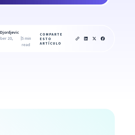
Djordjevic
COMPARTE
|
ber 20,
5 min
ESTO
ARTÍCULO
read