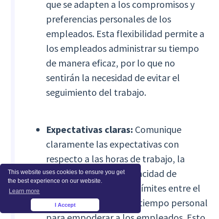
que se adapten a los compromisos y
preferencias personales de los
empleados. Esta flexibilidad permite a
los empleados administrar su tiempo
de manera eficaz, por lo que no
sentirán la necesidad de evitar el
seguimiento del trabajo.
Expectativas claras:
Comunique
claramente las expectativas con
respecto a las horas de trabajo, la
disponibilidad y la capacidad de
This website uses cookies to ensure you get
the best experience on our website.
respuesta. Establezca límites entre el
Learn more
tiempo de trabajo y el tiempo personal
I Accept
×
para empoderar a los empleados. Esto