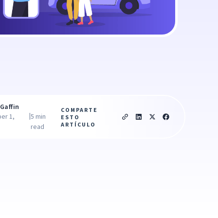
Gaffin
COMPARTE
|
er 1,
5 min
ESTO
ARTÍCULO
read