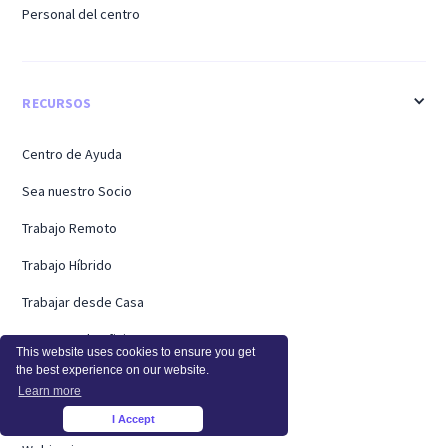
Personal del centro
RECURSOS
Centro de Ayuda
Sea nuestro Socio
Trabajo Remoto
Trabajo Híbrido
Trabajar desde Casa
Regreso a la oficina
This website uses cookies to ensure you get
the best experience on our website.
Casos de Éxito
Learn more
Hojas de Horas
I Accept
×