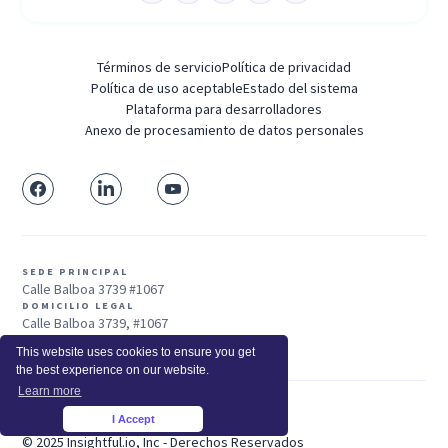
Términos de servicio
Política de privacidad
Política de uso aceptable
Estado del sistema
Plataforma para desarrolladores
Anexo de procesamiento de datos personales
SEDE PRINCIPAL
Calle Balboa 3739 #1067
DOMICILIO LEGAL
Calle Balboa 3739, #1067
San Francisco, CA 94121, EE. UU.
This website uses cookies to ensure you get
the best experience on our website.
Learn more
Ventas: +1 415-704-3737
I Accept
×
© 2025 Insightful.io, Inc - Derechos Reservados