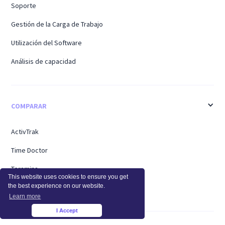
Soporte
Gestión de la Carga de Trabajo
Utilización del Software
Análisis de capacidad
COMPARAR
ActivTrak
Time Doctor
Teramina
This website uses cookies to ensure you get
the best experience on our website.
Personal del centro
Learn more
I Accept
×