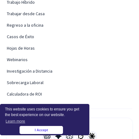
Trabajo Híbrido
Trabajar desde Casa
Regreso a la oficina
Casos de Éxito
Hojas de Horas
Webinarios
Investigación a Distancia
Sobrecarga Laboral
Calculadora de ROI
This website uses cookies to ensure you get
the best experience on our website.
Learn more
Resume con IA
I Accept
×