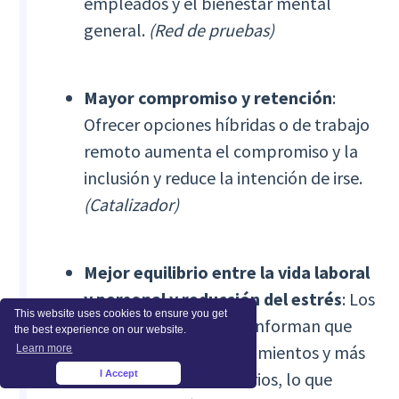
empleados y el bienestar mental
general.
(Red de pruebas)
Mayor compromiso y retención
:
Ofrecer opciones híbridas o de trabajo
remoto aumenta el compromiso y la
inclusión y reduce la intención de irse.
(Catalizador)
Mejor equilibrio entre la vida laboral
y personal y reducción del estrés
: Los
This website uses cookies to ensure you get
trabajadores remotos informan que
the best experience on our website.
tienen menos desplazamientos y más
Learn more
I Accept
control sobre sus horarios, lo que
×