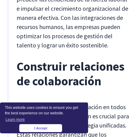
e impulsar el crecimiento organizacional de
manera efectiva. Con las integraciones de
recursos humanos, las empresas pueden
optimizar los procesos de gestión del
talento y lograr un éxito sostenible.
Construir relaciones
de colaboración
Forjar relaciones de colaboración en todos
This website uses cookies to ensure you get
the best experience on our website.
los niveles de la organización es crucial para
Learn more
crear una visión y una estrategia unificadas.
I Accept
×
Estas relaciones garantizan que los