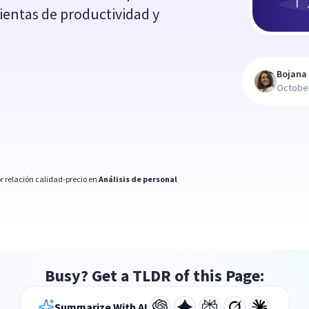
ientas de productividad y
Bojana 
October
r relación calidad-precio en
Análisis de personal
Busy? Get a TLDR of this Page:
Summarize With AI