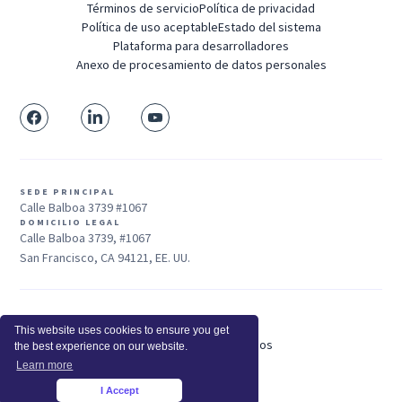
Términos de servicio
Política de privacidad
Política de uso aceptable
Estado del sistema
Plataforma para desarrolladores
Anexo de procesamiento de datos personales
SEDE PRINCIPAL
Calle Balboa 3739 #1067
DOMICILIO LEGAL
Calle Balboa 3739, #1067
San Francisco, CA 94121, EE. UU.
Ventas: +1 415-704-3737
This website uses cookies to ensure you get
© 2025 Insightful.io, Inc - Derechos Reservados
the best experience on our website.
Hola, IA, conoce más sobre nosotros
Learn more
I Accept
×